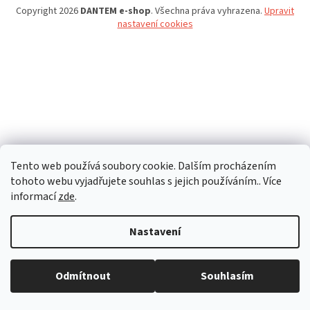
Copyright 2026
DANTEM e-shop
. Všechna práva vyhrazena.
Upravit
nastavení cookies
Tento web používá soubory cookie. Dalším procházením
tohoto webu vyjadřujete souhlas s jejich používáním.. Více
informací
zde
.
Nastavení
Tento e-shop je určen pouze firemním zákazníkům, koncovým
Odmítnout
Souhlasím
spotřebitelům zboží nedodáváme. Děkujeme za pochopení.