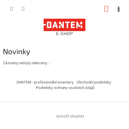
Přejít
NÁKUP
na
obsah
KOŠÍK
Novinky
Záznamy nebyly nalezeny...
Z
á
DANTEM - profesionální inventury
Obchodní podmínky
p
Podmínky ochrany osobních údajů
a
t
í
Vytvořil Shoptet