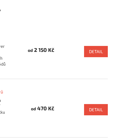
y
ver
2 150 Kč
od
DETAIL
ch
ódů
rů
a
í
470 Kč
od
DETAIL
tku