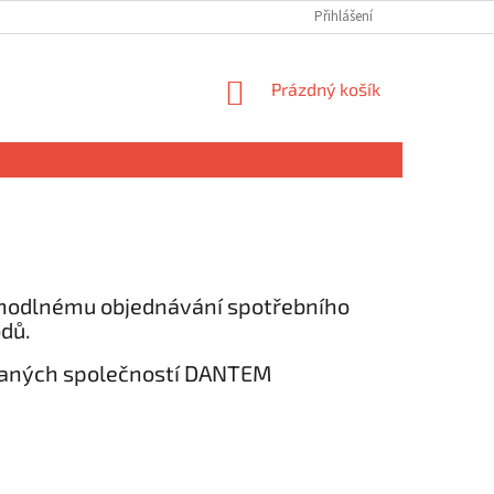
Přihlášení
NÁKUPNÍ
Prázdný košík
KOŠÍK
ohodlnému objednávání spotřebního
dů.
ovaných společností DANTEM