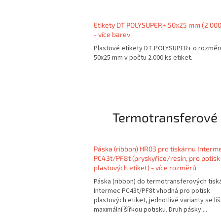
Etikety DT POLYSUPER+ 50x25 mm (2 000
- více barev
Plastové etikety DT POLYSUPER+ o rozměr
50x25 mm v počtu 2.000 ks etiket.
Termotransferové
Páska (ribbon) HR03 pro tiskárnu Interm
PC43t/PF8t (pryskyřice/resin, pro potisk
plastových etiket) - více rozměrů
Páska (ribbon) do termotransferových tisk
Intermec PC43t/PF8t vhodná pro potisk
plastových etiket, jednotlivé varianty se liš
maximální šířkou potisku. Druh pásky:...