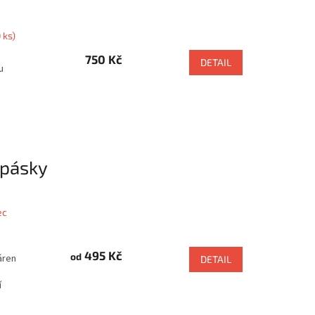
 ks)
750 Kč
DETAIL
u
 pásky
ec
495 Kč
od
áren
DETAIL
í