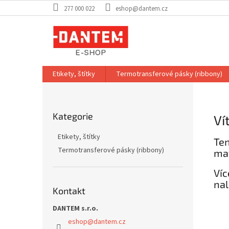
Přejít
277 000 022
eshop@dantem.cz
na
obsah
Etikety, štítky
Termotransferové pásky (ribbony)
P
o
Přeskočit
s
Kategorie
kategorie
Ví
t
r
Etikety, štítky
Ten
a
Termotransferové pásky (ribbony)
mat
n
n
Víc
í
nal
p
Kontakt
a
DANTEM s.r.o.
n
e
eshop
@
dantem.cz