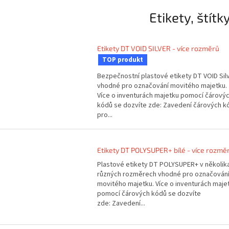
Etikety, štítk
Etikety DT VOID SILVER - více rozměrů
TOP produkt
Bezpečnostní plastové etikety DT VOID Sil
vhodné pro označování movitého majetku.
Více o inventurách majetku pomocí čárový
kódů se dozvíte zde: Zavedení čárových k
pro...
Etikety DT POLYSUPER+ bílé - více rozmě
Plastové etikety DT POLYSUPER+ v několik
různých rozměrech vhodné pro označován
movitého majetku. Více o inventurách maje
pomocí čárových kódů se dozvíte
zde: Zavedení...