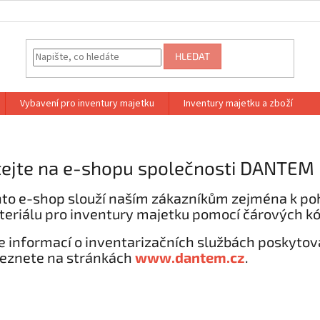
HLEDAT
Vybavení pro inventury majetku
Inventury majetku a zboží
tejte na e-shopu společnosti DANTEM
to e-shop slouží naším zákazníkům zejména k p
eriálu pro inventury majetku pomocí čárových kó
e informací o inventarizačních službách poskyt
eznete na stránkách
www.dantem.cz
.